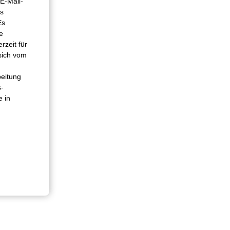
E-Mail-
es
Es
e
rzeit für
 sich vom
beitung
s­
e in