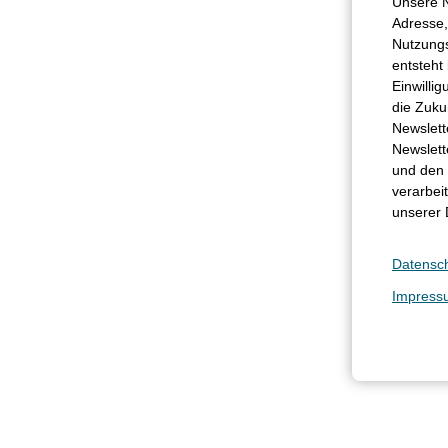
Unsere N
Adresse,
Nutzungs
entsteht
Einwillig
die Zuku
Newslet
Newslett
und den 
verarbei
unserer 
Datensc
Impress