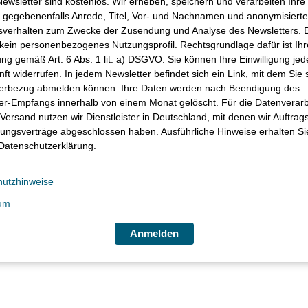
ewsletter sind kostenlos. Wir erheben, speichern und verarbeiten Ihre 
 gegebenenfalls Anrede, Titel, Vor- und Nachnamen und anonymisiert
verhalten zum Zwecke der Zusendung und Analyse des Newsletters. 
 kein personenbezogenes Nutzungsprofil. Rechtsgrundlage dafür ist Ihr
ung gemäß Art. 6 Abs. 1 lit. a) DSGVO. Sie können Ihre Einwilligung jede
nft widerrufen. In jedem Newsletter befindet sich ein Link, mit dem Sie
terbezug abmelden können. Ihre Daten werden nach Beendigung des
er-Empfangs innerhalb von einem Monat gelöscht. Für die Datenverar
Versand nutzen wir Dienstleister in Deutschland, mit denen wir Auftrag
tungs­verträge abgeschlossen haben. Ausführliche Hinweise erhalten Si
Datenschutz­erklärung.
hutzhinweise
um
Anmelden